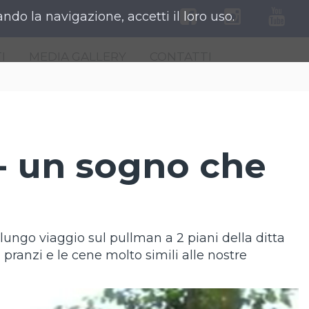
ndo la navigazione, accetti il loro uso.
I
MEDIA GALLERY
CONTATTI
- un sogno che
l lungo viaggio sul pullman a 2 piani della ditta
pranzi e le cene molto simili alle nostre