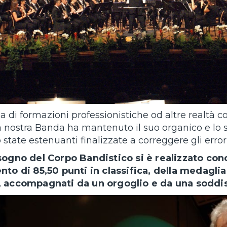
a di formazioni professionistiche od altre realtà c
a nostra Banda ha mantenuto il suo organico e lo st
state estenuanti finalizzate a correggere gli erro
 sogno del Corpo Bandistico si è realizzato c
nto di 85,50 punti in classifica, della medagli
, accompagnati da un orgoglio e da una soddi