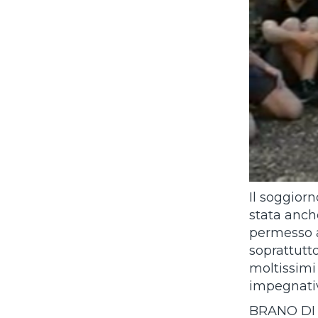
Il soggior
stata anch
permesso a
soprattutt
moltissimi
impegnati
BRANO DI