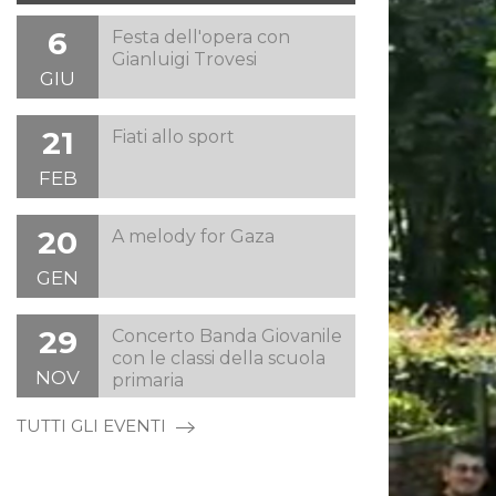
6
Festa dell'opera con
Gianluigi Trovesi
GIU
21
Fiati allo sport
FEB
20
A melody for Gaza
GEN
29
Concerto Banda Giovanile
con le classi della scuola
NOV
primaria
TUTTI GLI EVENTI