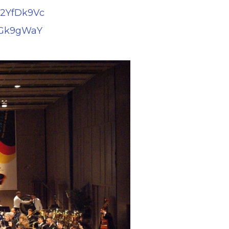
x2YfDk9Vc
5rGk9gWaY