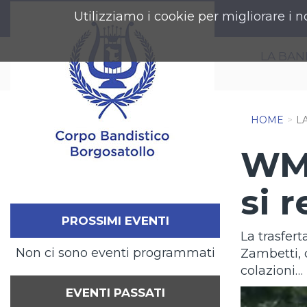
Utilizziamo i cookie per migliorare i n
LA BA
HOME
L
WMC
si r
PROSSIMI EVENTI
La trasfert
Non ci sono eventi programmati
Zambetti, c
colazioni…
EVENTI PASSATI