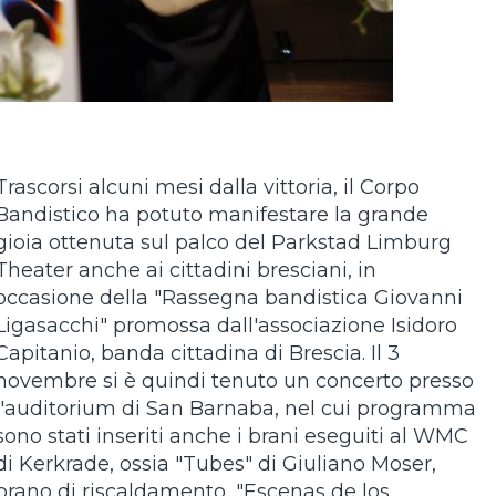
Trascorsi alcuni mesi dalla vittoria, il Corpo
Bandistico ha potuto manifestare la grande
gioia ottenuta sul palco del Parkstad Limburg
Theater anche ai cittadini bresciani, in
occasione della "Rassegna bandistica Giovanni
Ligasacchi" promossa dall'associazione Isidoro
Capitanio, banda cittadina di Brescia. Il 3
novembre si è quindi tenuto un concerto presso
l'auditorium di San Barnaba, nel cui programma
sono stati inseriti anche i brani eseguiti al WMC
di Kerkrade, ossia "Tubes" di Giuliano Moser,
brano di riscaldamento, "Escenas de los