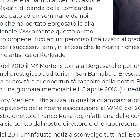
 vivere la partitura, per l'occasione
Maestri di bande della Lombardia
ecipato ad un seminario da noi
o che ha portato Borgosatollo alla
zionale. Ovviamente questo primo
ato propedeutico ad un percorso finalizzato al grad
er i successivi anni, in attesa che la nostra richi
e artistica di Kerkrade.
e del 2010 il M° Mertens torna a Borgosatollo per un
 nel prestigioso auditorium San Barnaba a Brescia.
 di novità e di opportunità raccolte dalla nostra B
n una giornata memorabile il 5 aprile 2010 (Lunedì
ardy Mertens ufficializza, in qualità di ambasciat
ecipazione della nostra associazione al WMC del 20
stro direttore Franco Puliafito, infatti una delle c
ta sia scritto dal nostro direttore e che rappresenti
el 2011 un'infausta notizia sconvolge tutti noi: B