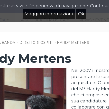
ostri servizi e l'esperienza di navigazione. Continua
Maggiori informazioni
Ok
NDA
LA SCUOLA DI MUSICA
NEWS / EVENT
+
+
A BANDA
DIRETTORI OSPITI
HARDY MERTENS
dy Mertens
Nel 2007 il nostr
presentare le sue
acquisita in Olan
del M° Hardy Mer
che ci propose ed
sua candidatura. S
collaborare con q