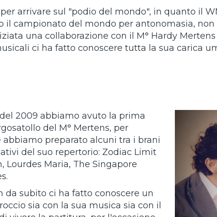
o per arrivare sul "podio del mondo", in quanto il
to il campionato del mondo per antonomasia, non
niziata una collaborazione con il M° Hardy Mertens 
sicali ci ha fatto conoscere tutta la sua carica um
del 2009 abbiamo avuto la prima
orgosatollo del M° Mertens, per
e abbiamo preparato alcuni tra i brani
cativi del suo repertorio: Zodiac Limit
on, Lourdes Maria, The Singapore
es.
n da subito ci ha fatto conoscere un
occio sia con la sua musica sia con il