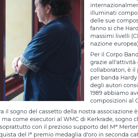
internazionalmen
illuminati composi
delle sue composiz
fanno si che Hard
massimi livelli (
nazione europea)
Per il Corpo Band
grazie all'attivit
collaboratori, è i
per banda Hardy 
degli autori cons
1989 abbiamo avu
composizioni al 
ra il sogno del cassetto della nostra associazione
i, ma come esecutori al WMC di Kerkrade, sogno ch
 soprattutto con il prezioso supporto del M° Merten
quista del I° premio medaglia d'oro in seconda cat