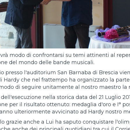
rà modo di confrontarsi su temi attinenti al repert
ione del mondo delle bande musicali.
raio presso l'auditorium San Barnaba di Brescia vie
i Hardy che nel frattempo ha organizzato la parte 
modo di seguire unitamente al nostro maestro la ri
dell'esecuzione nella storica data del 21 Luglio 20
one per il risultato ottenuto: medaglia d'oro e I° 
hanno ulteriormente avvicinato ad Hardy nostro me
lo grazie anche a Lui ha saputo conquistare l'oli
che anche dei principali quotidiani tra cui il Corrie