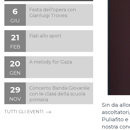
6
Festa dell'opera con
Gianluigi Trovesi
GIU
21
Fiati allo sport
FEB
20
A melody for Gaza
GEN
29
Concerto Banda Giovanile
con le classi della scuola
NOV
primaria
Sin da allo
TUTTI GLI EVENTI
ascoltator
Puliafito e
nostra con