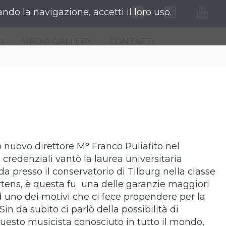
ndo la navigazione, accetti il loro uso.
I
MEDIA GALLERY
CONTATTI
o nuovo direttore M° Franco Puliafito nel
 credenziali vantò la laurea universitaria
da presso il conservatorio di Tilburg nella classe
tens, è questa fu una delle garanzie maggiori
 uno dei motivi che ci fece propendere per la
in da subito ci parlò della possibilità di
uesto musicista conosciuto in tutto il mondo,