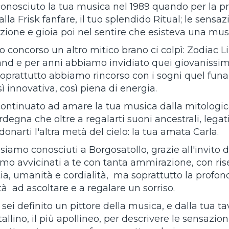
nosciuto la tua musica nel 1989 quando per la p
lla Frisk fanfare, il tuo splendido Ritual; le sensa
azione e gioia poi nel sentire che esisteva una mus
o concorso un altro mitico brano ci colpì: Zodiac 
nd e per anni abbiamo invidiato quei giovanissimi
soprattutto abbiamo rincorso con i sogni quel fu
 innovativa, così piena di energia.
ntinuato ad amare la tua musica dalla mitologic
egna che oltre a regalarti suoni ancestrali, legati 
onarti l'altra metà del cielo: la tua amata Carla.
iamo conosciuti a Borgosatollo, grazie all'invito 
amo avvicinati a te con tanta ammirazione, con rise
a, umanità e cordialità, ma soprattutto la profondit
tà ad ascoltare e a regalare un sorriso.
i sei definito un pittore della musica, e dalla tua t
tallino, il più apollineo, per descrivere le sensaz