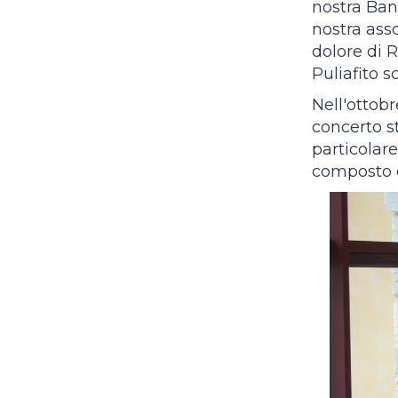
nostra Ban
nostra asso
dolore di 
Puliafito 
Nell'ottob
concerto s
particolare
composto e 