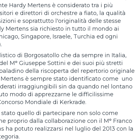
te Hardy Mertens è considerato tra i più
tori e direttori di orchestre a fiato, la qualità
ioni e soprattutto l'originalità delle stesse
y Mertens sia richiesto in tutto il mondo ai
Chicago, Singapore, Israele, Turchia ed ogni
.
istico di Borgosatollo che da sempre in Italia,
à del M° Giuseppe Sottini e dei suoi più stretti
l paladino della riscoperta del repertorio originale
Mertens è sempre stato identificato come uno
iderati irraggiungibili sin da quando nel lontano
to modo di apprezzarne le difficilissime
Concorso Mondiale di Kerkrade.
 è stato quello di partecipare non solo come
e proprio dalla collaborazione con il M° Franco
s ha potuto realizzarsi nel luglio del 2013 con la
egoria.