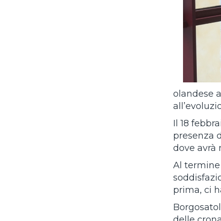
olandese av
all’evoluz
Il 18 febb
presenza d
dove avrà 
Al termine 
soddisfazi
prima, ci 
Borgosatol
delle crona