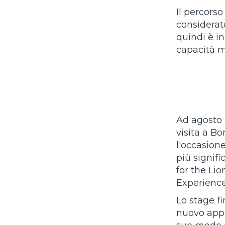
Il percors
considera
quindi è i
capacità mu
Ad agosto 
visita a B
l'occasion
più signifi
for the Li
Experienc
Lo stage fi
nuovo appr