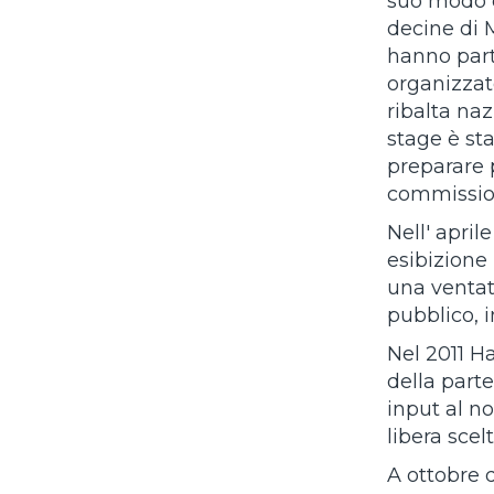
suo modo di
decine di 
hanno part
organizzat
ribalta na
stage è st
preparare p
commission
Nell' april
esibizione
una ventata
pubblico, i
Nel 2011 H
della part
input al no
libera scel
A ottobre d