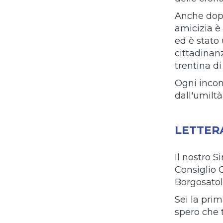
Anche dopo
amicizia è 
ed è stato
cittadinan
trentina d
Ogni incon
dall'umiltà
LETTER
Il nostro S
Consiglio 
Borgosatol
Sei la pri
spero che 