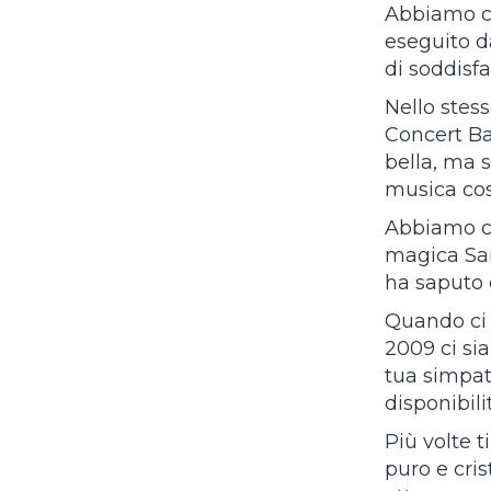
Abbiamo co
eseguito da
di soddisf
Nello stess
Concert Ba
bella, ma 
musica così
Abbiamo co
magica Sard
ha saputo d
Quando ci s
2009 ci si
tua simpati
disponibili
Più volte t
puro e cris