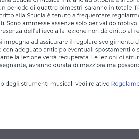
della Scuola di Musica iniziano ad ottobre e si con
n periodo di quattro bimestri; saranno in totale T
critto alla Scuola è tenuto a frequentare regolarme
iliti. Sono ammesse assenze solo per valido motivo 
senza dell’allievo alla lezione non dà diritto al r
si impegna ad assicurare il regolare svolgimento d
e con adeguato anticipo eventuali spostamenti o so
nante la lezione verrà recuperata. Le lezioni di st
insegnante, avranno durata di mezz’ora ma possono e
zzo degli strumenti musicali vedi relativo
Regolamen