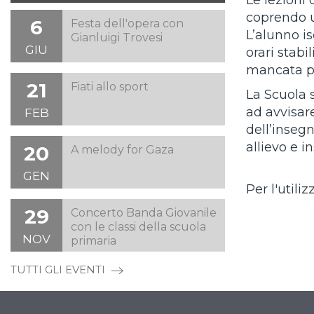
Le lezioni 
coprendo u
6
Festa dell'opera con
L’alunno is
Gianluigi Trovesi
GIU
orari stab
mancata pre
21
Fiati allo sport
La Scuola 
ad avvisar
FEB
dell’inseg
allievo e 
20
A melody for Gaza
GEN
Per l'utili
29
Concerto Banda Giovanile
con le classi della scuola
NOV
primaria
TUTTI GLI EVENTI