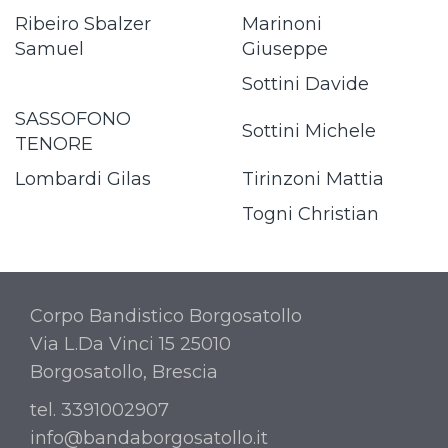
Ribeiro Sbalzer
Marinoni
Samuel
Giuseppe
Sottini Davide
SASSOFONO
Sottini Michele
TENORE
Lombardi Gilas
Tirinzoni Mattia
Togni Christian
Corpo Bandistico Borgosatollo
Via L.Da Vinci 15 25010
Borgosatollo, Brescia
tel. 3391002907
info@bandaborgosatollo.it