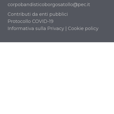
corpobandisticoborgosatollo@pec.it
Contributi da enti pubblici
Protocollo COVID-19
Informativa sulla Privacy
|
Cookie policy