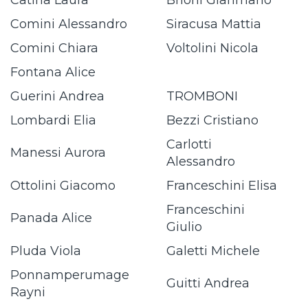
Catina Laura
Brioni Gianmario
Comini Alessandro
Siracusa Mattia
Comini Chiara
Voltolini Nicola
Fontana Alice
Guerini Andrea
TROMBONI
Lombardi Elia
Bezzi Cristiano
Carlotti
Manessi Aurora
Alessandro
Ottolini Giacomo
Franceschini Elisa
Franceschini
Panada Alice
Giulio
Pluda Viola
Galetti Michele
Ponnamperumage
Guitti Andrea
Rayni