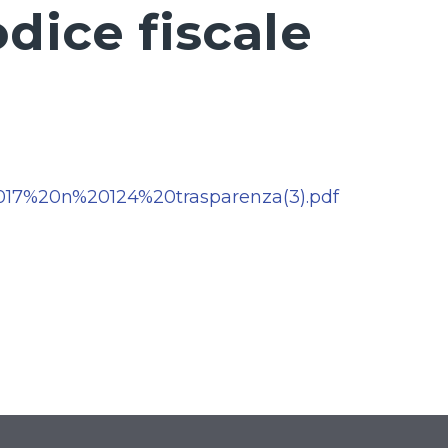
ice fiscale
017%20n%20124%20trasparenza(3).pdf