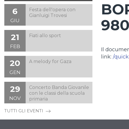
BOR
6
Festa dell'opera con
Gianluigi Trovesi
980
GIU
21
Fiati allo sport
FEB
Il documen
link:
/quic
20
A melody for Gaza
GEN
29
Concerto Banda Giovanile
con le classi della scuola
NOV
primaria
TUTTI GLI EVENTI