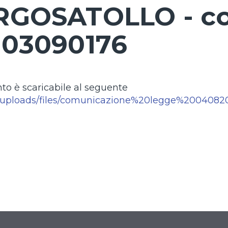
GOSATOLLO - cod
03090176
to è scaricabile al seguente
kuploads/files/comunicazione%20legge%2004082