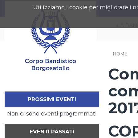
Utilizziamo i cookie per migliorare i n
LA BA
HOME
Com
com
PROSSIMI EVENTI
201
Non ci sono eventi programmati
CO
EVENTI PASSATI