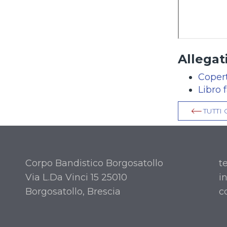
Allegati
Coper
Libro 
TUTTI 
Corpo Bandistico Borgosatollo
t
Via L.Da Vinci 15 25010
i
Borgosatollo, Brescia
c