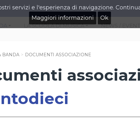
ostri servizi e l'esperienza di navigazione. Continua
Maggiori informazioni
Ok
NDA
LA SCUOLA DI MUSICA
NEWS / EVENT
+
+
A BANDA
DOCUMENTI ASSOCIAZIONE
umenti associaz
ntodieci