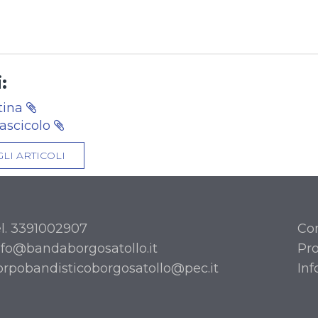
:
tina
fascicolo
GLI ARTICOLI
el. 3391002907
Con
nfo@bandaborgosatollo.it
Pro
orpobandisticoborgosatollo@pec.it
Inf