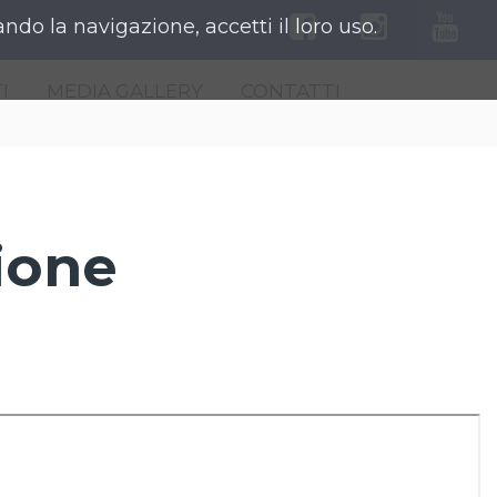
ndo la navigazione, accetti il loro uso.
I
MEDIA GALLERY
CONTATTI
ione