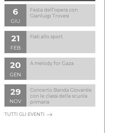
6
Festa dell'opera con
Gianluigi Trovesi
GIU
21
Fiati allo sport
FEB
20
A melody for Gaza
GEN
29
Concerto Banda Giovanile
con le classi della scuola
NOV
primaria
TUTTI GLI EVENTI