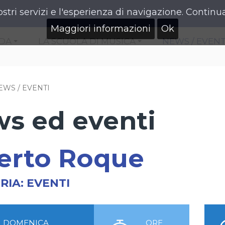
ostri servizi e l'esperienza di navigazione. Continua
Maggiori informazioni
Ok
NDA
LA SCUOLA DI MUSICA
NEWS / EVENT
+
+
EWS / EVENTI
s ed eventi
erto Roque
RIA:
EVENTI
DOMENICA
ORE