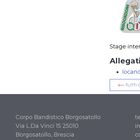
Stage inten
Allegati
locan
TUTTI 
Corpo Bandistico Borgosatollo
t
Via L.Da Vinci 15 25010
i
Borgosatollo, Brescia
c