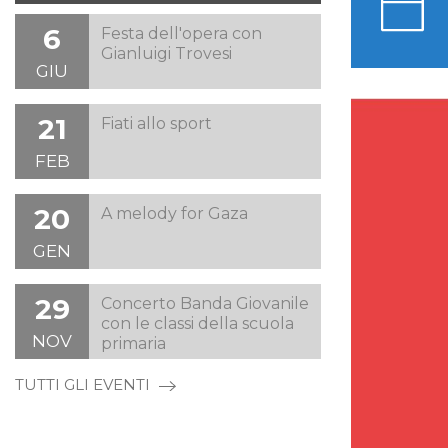
6
Festa dell'opera con
Gianluigi Trovesi
GIU
21
Fiati allo sport
FEB
20
A melody for Gaza
GEN
29
Concerto Banda Giovanile
con le classi della scuola
NOV
primaria
TUTTI GLI EVENTI