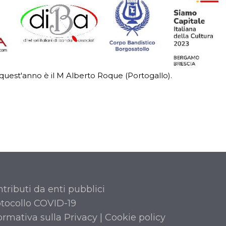
 quest'anno è il M Alberto Roque (Portogallo).
tributi da enti pubblici
tocollo COVID-19
ormativa sulla Privacy
|
Cookie policy