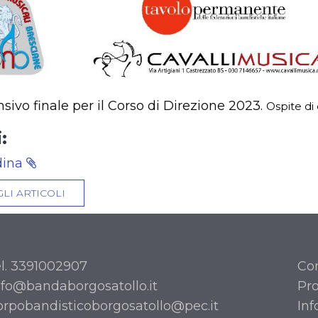
sivo finale per il Corso di Direzione 2023.
Ospite di
:
dina
GLI ARTICOLI
el. 3391002907
Con
nfo@bandaborgosatollo.it
Pro
orpobandisticoborgosatollo@pec.it
Inf