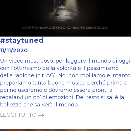
#staytuned
11/11/2020
Un video mostruoso...per leggere il mondo di oggi
con l’ottimismo della volontà e il pessimismo
della ragione (cit. AG). Noi non molliamo e intanto
prepariamo tanta buona musica perché prima o
poi ne usciremo e dovremo essere pronti a
regalarvi un po’ di emozioni. Del resto si sa, è la
bellezza che salverà il mondo.
LEGGI TUTTO