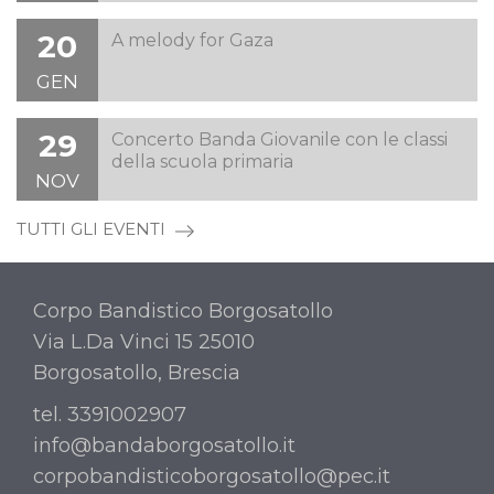
20
A melody for Gaza
GEN
29
Concerto Banda Giovanile con le classi
della scuola primaria
NOV
TUTTI GLI EVENTI
Corpo Bandistico Borgosatollo
Via L.Da Vinci 15 25010
Borgosatollo, Brescia
tel. 3391002907
info@bandaborgosatollo.it
corpobandisticoborgosatollo@pec.it